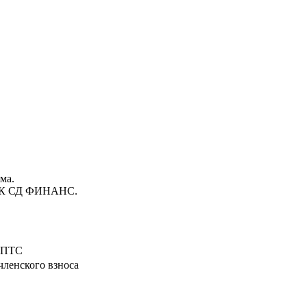
ма.
 КПК СД ФИНАНС.
, ПТС
членского взноса